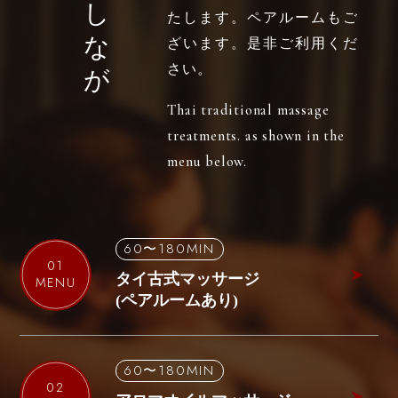
お
し
な
が
たします。
ペアルームもご
ざいます。是非ご利用くだ
さい。
Thai traditional massage
treatments.
as shown in the
menu below.
60〜180MIN
01
タイ古式マッサージ
MENU
(ペアルームあり)
60〜180MIN
02